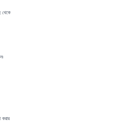
রহ থেকে
ন৷
া করার