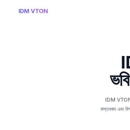
IDM VTON
I
ভবি
IDM VTON এর 
বাস্তববাদ এবং বি