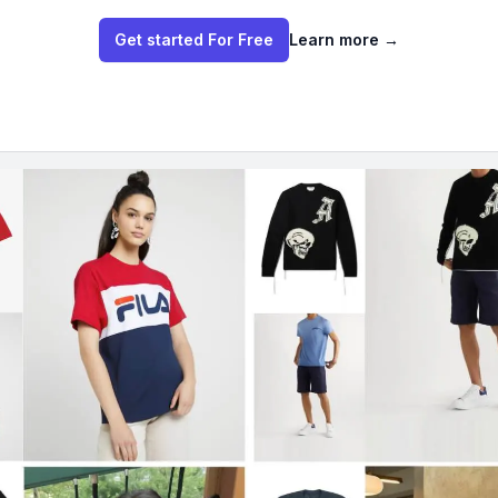
Get started For Free
Learn more
→