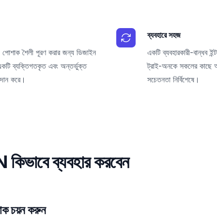
ব্যবহারে সহজ
ং পোশাক শৈলী পূরণ করার জন্য ডিজাইন
একটি ব্যবহারকারী-বান্ধব ই
 ব্যক্তিগতকৃত এবং অন্তর্ভুক্ত
ট্রাই-অনকে সকলের কাছে অ্
্রদান করে।
সচেতনতা নির্বিশেষে।
িভাবে ব্যবহার করবেন
ক চয়ন করুন