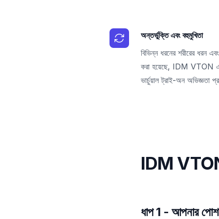
অন্তর্ভুক্তি এবং বহুমুখিতা
বিভিন্ন ধরনের শরীরের ধরন এব
করা হয়েছে, IDM VTON একটি
ভার্চুয়াল ট্রাই-অন অভিজ্ঞতা প
IDM VTON ক
ধাপ 1 - আপনার পোশা